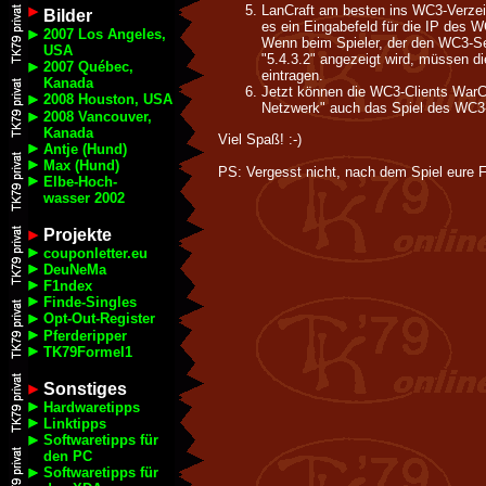
LanCraft am besten ins WC3-Verzeic
Bilder
es ein Eingabefeld für die IP des 
2007 Los Angeles,
Wenn beim Spieler, der den WC3-Se
USA
"5.4.3.2" angezeigt wird, müssen di
2007 Québec,
eintragen.
Kanada
Jetzt können die WC3-Clients WarCr
2008 Houston, USA
Netzwerk" auch das Spiel des WC3
2008 Vancouver,
Kanada
Viel Spaß! :-)
Antje (Hund)
Max (Hund)
PS: Vergesst nicht, nach dem Spiel eure F
Elbe-Hoch-
wasser 2002
Projekte
couponletter.eu
DeuNeMa
F1ndex
Finde-Singles
Opt-Out-Register
Pferderipper
TK79Formel1
Sonstiges
Hardwaretipps
Linktipps
Softwaretipps für
den PC
Softwaretipps für