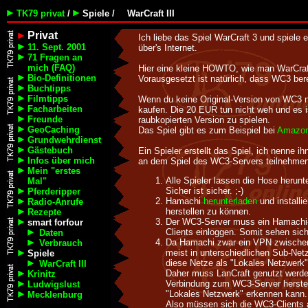
TK79 privat
/
Spiele /
WarCraft III
Privat
Ich liebe das Spiel WarCraft 3 und spiele
11. Sept. 2001
über's Internet.
71 Fragen an
mich (FAQ)
Hier eine kleine HOWTO, wie man WarCraft 
Bio-Definitionen
Vorausgesetzt ist natürlich, dass WC3 bereit
Buchtipps
Filmtipps
Wenn du keine Original-Version von WC3 nut
Facharbeiten
kaufen. Die 20 EUR tun nicht weh und es is
Freunde
raubkopierten Version zu spielen.
GeoCaching
Das Spiel gibt es zum Beispiel bei
Amazo
Grundwehrdienst
Gästebuch
Ein Spieler erstellt das Spiel, ich nenne i
Infos über mich
an dem Spiel des WC3-Servers teilnehmen,
Mein "erstes
Alle Spieler lassen die Hose herunt
Mal"
Sicher ist sicher. ;-)
Pferderipper
Hamachi
herunterladen
und install
Radio-Anrufe
herstellen zu können.
Rezepte
Der WC3-Server muss ein Hamachi-N
smart forfour
Clients einloggen. Somit sehen sich
Daten
Da Hamachi zwar ein VPN zwischen d
Verbrauch
meist in unterschiedlichen Sub-Net
Spiele
diese Netze als "Lokales Netzwerk"
WarCraft III
Daher muss LanCraft genutzt werden
Krinitz
Verbindung zum WC3-Server herstel
Ludwigslust
"Lokales Netzwerk" erkennen kann.
Mecklenburg
Also müssen sich die WC3-Clients 