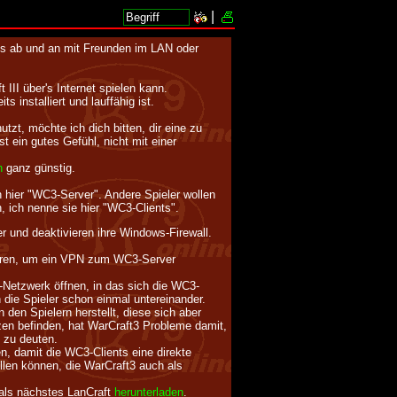
|
 es ab und an mit Freunden im LAN oder
III über's Internet spielen kann.
s installiert und lauffähig ist.
zt, möchte ich dich bitten, dir eine zu
t ein gutes Gefühl, nicht mit einer
n
ganz günstig.
hn hier "WC3-Server". Andere Spieler wollen
 ich nenne sie hier "WC3-Clients".
er und deaktivieren ihre Windows-Firewall.
ieren, um ein VPN zum WC3-Server
etzwerk öffnen, in das sich die WC3-
 die Spieler schon einmal untereinander.
en Spielern herstellt, diese sich aber
zen befinden, hat WarCraft3 Probleme damit,
 zu deuten.
, damit die WC3-Clients eine direkte
len können, die WarCraft3 auch als
als nächstes LanCraft
herunterladen
.