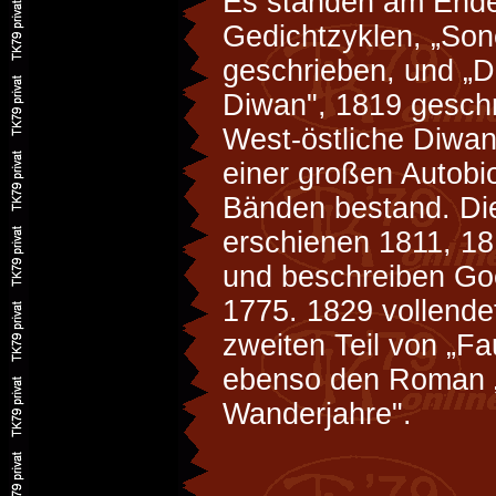
Es standen am Ende 
Gedichtzyklen, „Son
geschrieben, und „D
Diwan", 1819 gesch
West-östliche Diwa
einer großen Autobi
Bänden bestand. Di
erschienen 1811, 1
und beschreiben Go
1775. 1829 vollend
zweiten Teil von „Fa
ebenso den Roman 
Wanderjahre".