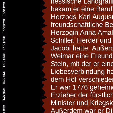
hessische Landgräfi
bekam er eine Beru
Herzogs Karl Augus
freundschaftliche B
Herzogin Anna Amali
Schiller, Herder und
Jacobi hatte. Außer
Weimar eine Freundi
Stein, mit der er ein
Liebesverbindung ha
dem Hof verschiede
Er war 1776 geheime
Erzieher der fürstlic
Minister und Kriegs
Außerdem war er Di