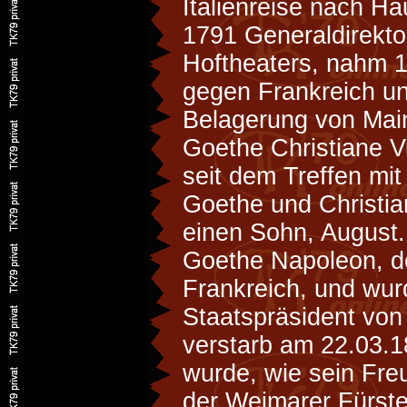
Italienreise nach H
1791 Generaldirekt
Hoftheaters, nahm 
gegen Frankreich u
Belagerung von Mainz
Goethe Christiane Vu
seit dem Treffen mit
Goethe und Christi
einen Sohn, August
Goethe Napoleon, d
Frankreich, und wu
Staatspräsident von
verstarb am 22.03.
wurde, wie sein Freu
der Weimarer Fürste