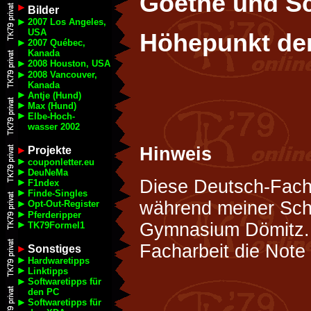
Goethe und Sch
Bilder
2007 Los Angeles,
USA
Höhepunkt der
2007 Québec,
Kanada
2008 Houston, USA
2008 Vancouver,
Kanada
Antje (Hund)
Max (Hund)
Elbe-Hoch-
wasser 2002
Hinweis
Projekte
couponletter.eu
DeuNeMa
Diese Deutsch-Fach
F1ndex
Finde-Singles
während meiner Sch
Opt-Out-Register
Pferderipper
Gymnasium Dömitz. I
TK79Formel1
Facharbeit die Note 
Sonstiges
Hardwaretipps
Linktipps
Softwaretipps für
den PC
Softwaretipps für