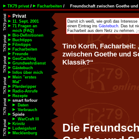
TK79 privat
/
Facharbeiten
/
Freundschaft zwischen Goethe und 
Privat
11. Sept. 2001
Damit ich weiß, wie groß das Interesse a
71 Fragen an
einen Eintrag ins
Gästebuch
. Das tut n
mich (FAQ)
Facharbeit aus dem Netz zu nehmen. ;-
Bio-Definitionen
Buchtipps
Filmtipps
Tino Korth, Facharbeit:
Facharbeiten
zwischen Goethe und Sc
Freunde
GeoCaching
Klassik?“
Grundwehrdienst
Gästebuch
Infos über mich
Mein "erstes
Mal"
Pferderipper
Radio-Anrufe
Rezepte
smart forfour
Daten
Verbrauch
Spiele
WarCraft III
Krinitz
Die Freundsch
Ludwigslust
Mecklenburg