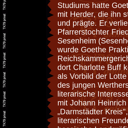
Studiums hatte Goe
mit Herder, die ihn 
und prägte. Er verlie
Pfarrerstochter Frie
Sesenheim (Sesenhe
wurde Goethe Prakti
Reichskammergericht
dort Charlotte Buff 
als Vorbild der Lott
des jungen Werther
literarische Intere
mit Johann Heinric
„Darmstädter Kreis"
literarischen Freund