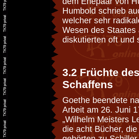
dem Ehepaar von Hu
Humbold schrieb auc
welcher sehr radika
Wesen des Staates 
diskutierten oft und 
3.2 Früchte d
Schaffens
Goethe beendete nac
Arbeit am 26. Juni 
„Wilhelm Meisters Le
die acht Bücher, di
gehörten zu Schiller