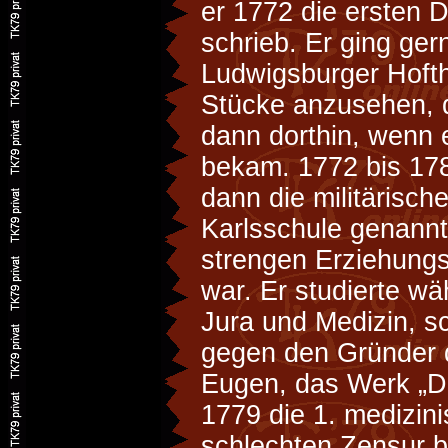
er 1772 die ersten
schrieb. Er ging ger
Ludwigsburger Hofth
Stücke anzusehen, d
dann dorthin, wenn 
bekam. 1772 bis 178
dann die militärisch
Karlsschule genannt,
strengen Erziehung
war. Er studierte wä
Jura und Medizin, s
gegen den Gründer d
Eugen, das Werk „D
1779 die 1. medizini
schlechten Zensur b